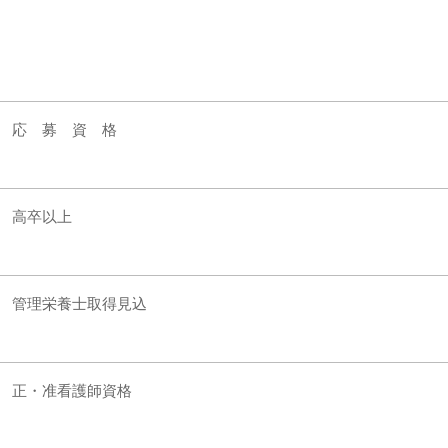
応 募 資 格
高卒以上
管理栄養士取得見込
正・准看護師資格