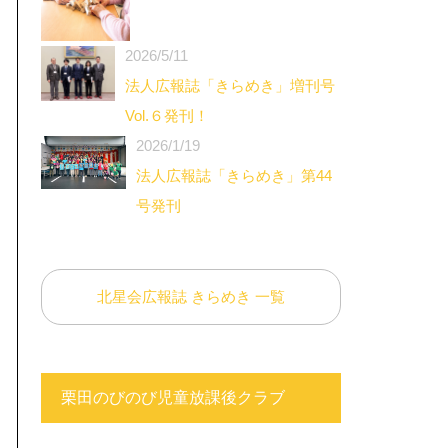
2026/5/11
法人広報誌「きらめき」増刊号
Vol.６発刊！
2026/1/19
法人広報誌「きらめき」第44
号発刊
北星会広報誌 きらめき 一覧
栗田のびのび児童放課後クラブ