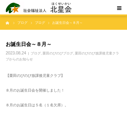
ーム
ブログ
ブログ
お誕生日会～８月～
ホーム
北星会について
お誕生日会～８月～
2023.08.24
ブログ
,
栗田のびのびブログ
,
栗田のびのび放課後児童クラ
事業所案内・ご利用案内
ブからのお知らせ
お問い合わせ
【栗田のびのび放課後児童クラブ】
８月のお誕生日会を開催しました！
８月のお誕生日は５名（１名欠席）。