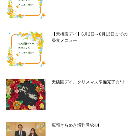
【天橋園デイ】6月2日～6月13日までの
昼食メニュー
天橋園デイ、クリスマス準備完了☆*！
広報きらめき増刊号Vol.4