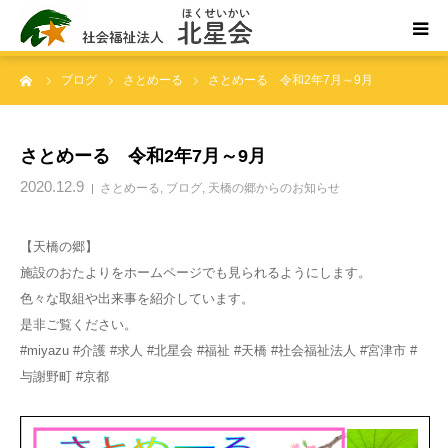
ーム
ブログ
さとめーる
さとめーる 令和2年7月～9月
ホーム
北星会について
さとめーる 令和2年7月～9月
2020.12.9
さとめーる
,
ブログ
,
天橋の郷からのお知らせ
事業所案内・ご利用案内
【天橋の郷】
お問い合わせ
施設のおたよりをホームページでも見られるようにします。
色々な取組や出来事を紹介しています。
是非ご覧ください。
#miyazu #介護 #求人 #北星会 #福祉 #天橋 #社会福祉法人 #宮津市 #
与謝野町 #京都