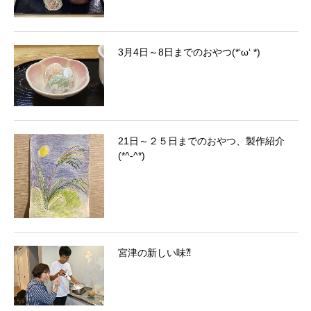
3月4日～8日までのおやつ(*‘ω‘ *)
21日～２５日までのおやつ、製作紹介
(*^-^*)
宮津の新しい味⁈