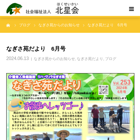
ーム
ブログ
なぎさ苑からのお知らせ
なぎさ苑だより 6月号
ホーム
北星会について
なぎさ苑だより 6月号
2024.06.13
なぎさ苑からのお知らせ
,
なぎさ苑だより
,
ブログ
事業所案内・ご利用案内
お問い合わせ