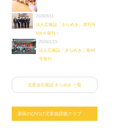
2026/5/11
法人広報誌「きらめき」増刊号
Vol.６発刊！
2026/1/19
法人広報誌「きらめき」第44
号発刊
北星会広報誌 きらめき 一覧
栗田のびのび児童放課後クラブ