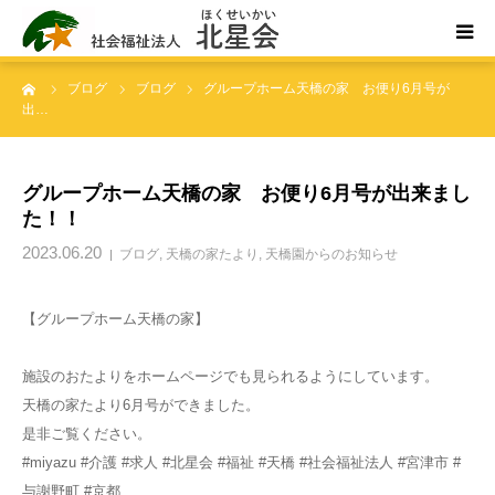
ーム
ブログ
ブログ
グループホーム天橋の家 お便り6月号が
ホーム
出…
北星会について
グループホーム天橋の家 お便り6月号が出来まし
た！！
事業所案内・ご利用案内
2023.06.20
ブログ
,
天橋の家たより
,
天橋園からのお知らせ
お問い合わせ
【グループホーム天橋の家】
施設のおたよりをホームページでも見られるようにしています。
天橋の家たより6月号ができました。
是非ご覧ください。
#miyazu #介護 #求人 #北星会 #福祉 #天橋 #社会福祉法人 #宮津市 #
与謝野町 #京都