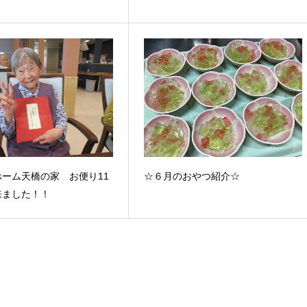
ーム天橋の家 お便り11
☆６月のおやつ紹介☆
来ました！！