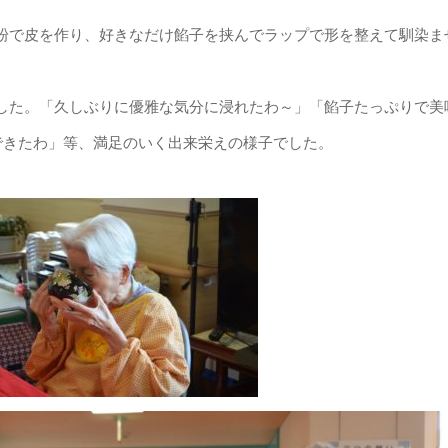
粉で皮を作り、好きなだけ餡子を挟んでラップで形を整えて馴染ま
した。「久しぶりに優雅な気分に浸れたわ～」「餡子たっぷりで美
できたわ」等、満足のいく出来栄えの様子でした。