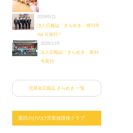
2026/5/11
法人広報誌「きらめき」増刊号
Vol.６発刊！
2026/1/19
法人広報誌「きらめき」第44
号発刊
北星会広報誌 きらめき 一覧
栗田のびのび児童放課後クラブ