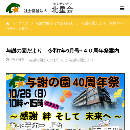
ーム
ブログ
与謝の園からのお知らせ
与謝の園だより 令和7年9
ホーム
月号+４０周年…
北星会について
与謝の園だより 令和7年9月号+４０周年祭案内
事業所案内・ご利用案内
2025.09.9
与謝の園からのお知らせ
,
与謝の園だより
お問い合わせ