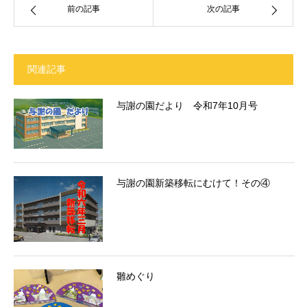
前の記事
次の記事
関連記事
与謝の園だより 令和7年10月号
与謝の園新築移転にむけて！その④
雛めぐり