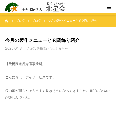
ーム
ブログ
ブログ
今月の製作メニューと玄関飾り紹介
ホーム
北星会について
今月の製作メニューと玄関飾り紹介
2025.04.3
ブログ
,
天橋園からのお知らせ
事業所案内・ご利用案内
【天橋園通所介護事業所】
お問い合わせ
こんにちは、デイサービスです。
桜の蕾が膨らんでもうすぐ咲きそうになってきました。満開になるの
が楽しみですね。