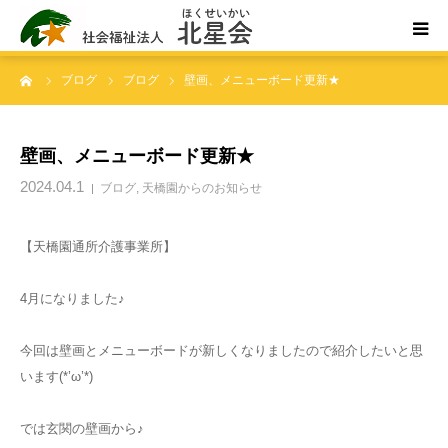
ーム
ブログ
ブログ
壁画、メニューボード更新★
ホーム
北星会について
壁画、メニューボード更新★
2024.04.1
ブログ
,
天橋園からのお知らせ
事業所案内・ご利用案内
【天橋園通所介護事業所】
お問い合わせ
4月になりました♪
今回は壁画とメニューボードが新しくなりましたので紹介したいと思
います(*’ω’*)
では玄関の壁画から♪