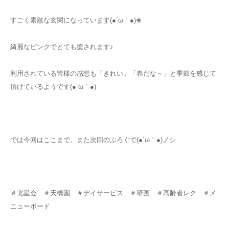
すごく素敵な玄関になっています(●´ω｀●)❀
綺麗なピンクでとても癒されます♪
利用されている皆様の感想も「きれい」「春だな～」と季節を感じて
頂けているようです(●´ω｀●)
では今回はここまで。また次回のぶろぐで(●´ω｀●)ノシ
＃北星会 ＃天橋園 ＃デイサービス ＃壁画 ＃高齢者レク ＃メ
ニューボード