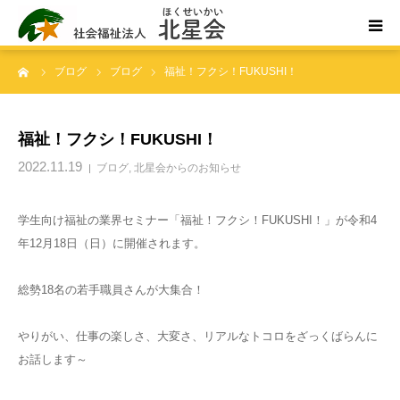
ーム
ブログ
ブログ
福祉！フクシ！FUKUSHI！
ホーム
北星会について
福祉！フクシ！FUKUSHI！
2022.11.19
ブログ
,
北星会からのお知らせ
事業所案内・ご利用案内
学生向け福祉の業界セミナー「福祉！フクシ！FUKUSHI！」が令和4
お問い合わせ
年12月18日（日）に開催されます。
総勢18名の若手職員さんが大集合！
やりがい、仕事の楽しさ、大変さ、リアルなトコロをざっくばらんに
お話します～