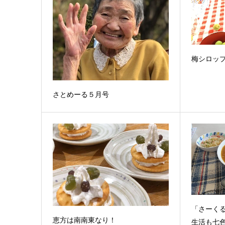
梅シロッ
さとめーる５月号
「さーく
恵方は南南東なり！
生活も七