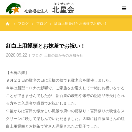
ーム
ブログ
ブログ
紅白上用饅頭とお抹茶でお祝い！
ホーム
北星会について
紅白上用饅頭とお抹茶でお祝い！
2020.09.22
ブログ
,
天橋の郷からのお知らせ
事業所案内・ご利用案内
【天橋の郷】
お問い合わせ
９月２１日の敬老の日に天橋の郷でも敬老会を開催しました。
今年は新型コロナの影響で、ご家族をお迎えして一緒にお祝いをする
ことができませんでしたが、新百歳の表彰や米寿の記念品等受けられ
る方をご入居者や職員でお祝いしました。
午後からは宮津の懐かしい風景や府中の葵祭り・宮津祭りの映像をス
クリーンに映して楽しんでいただきました。３時には白藤屋さんの紅
白上用饅頭とお抹茶で皆さん満足されたご様子でした。