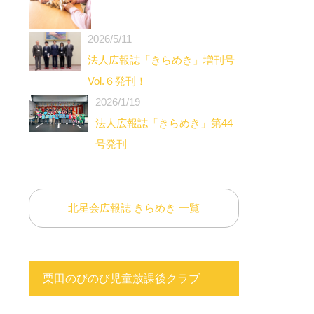
2026/5/11
法人広報誌「きらめき」増刊号
Vol.６発刊！
2026/1/19
法人広報誌「きらめき」第44
号発刊
北星会広報誌 きらめき 一覧
栗田のびのび児童放課後クラブ