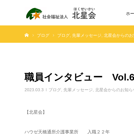
ホ
ホーム
ブログ
ブログ
先輩メッセージ
北星会からのお
職員インタビュー Vol.
2023.03.3
ブログ
,
先輩メッセージ
,
北星会からのお知ら
【北星会】
ハウゼ天橋通所介護事業所 入職２２年