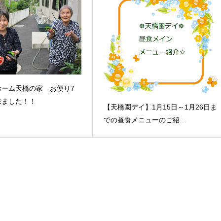
ホーム天橋の家 お便り7
来ました！！
【天橋園デイ】1月15日～1月26日ま
での昼食メニューのご紹…