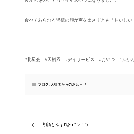
みかんをのせてカワイイおやつになりました。
食べておられる皆様の顔が声を出さずとも「おいしい
#北星会 #天橋園 #デイサービス #おやつ #みか
ブログ
,
天橋園からのお知らせ
初詣とゆず風呂(*´▽｀*)