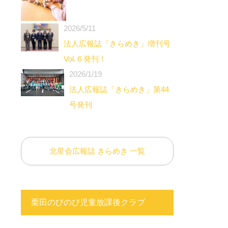
2026/5/11
法人広報誌「きらめき」増刊号
Vol.６発刊！
2026/1/19
法人広報誌「きらめき」第44
号発刊
北星会広報誌 きらめき 一覧
栗田のびのび児童放課後クラブ