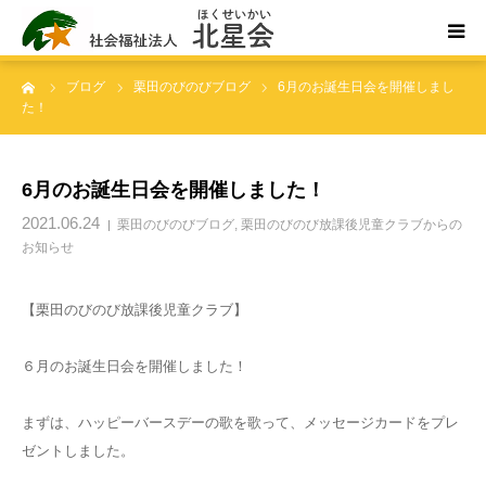
ーム
ブログ
栗田のびのびブログ
6月のお誕生日会を開催しまし
ホーム
た！
北星会について
6月のお誕生日会を開催しました！
事業所案内・ご利用案内
2021.06.24
栗田のびのびブログ
,
栗田のびのび放課後児童クラブからの
お知らせ
お問い合わせ
【栗田のびのび放課後児童クラブ】
６月のお誕生日会を開催しました！
まずは、ハッピーバースデーの歌を歌って、メッセージカードをプレ
ゼントしました。