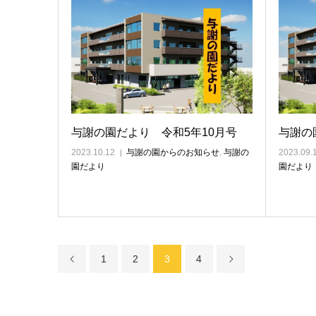
与謝の園だより 令和5年10月号
与謝の
2023.10.12
与謝の園からのお知らせ
,
与謝の
2023.09.
園だより
園だより
1
2
3
4