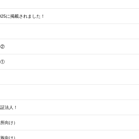
25に掲載されました！
！
の②
の①
認証法人！
業所向け）
家族向け）