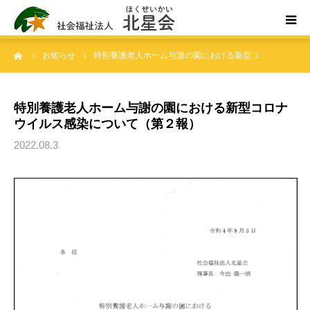
ーム
お知らせ
特別養護老人ホーム与謝の園における新型コ…
ホーム
北星会について
特別養護老人ホーム与謝の園における新型コロナ
ウイルス感染について（第２報）
事業所案内・ご利用案内
2022.08.3
お問い合わせ