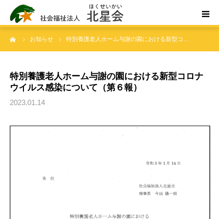
ーム
お知らせ
特別養護老人ホーム与謝の園における新型コ…
ホーム
北星会について
特別養護老人ホーム与謝の園における新型コロナ
ウイルス感染について（第６報）
事業所案内・ご利用案内
2023.01.14
お問い合わせ