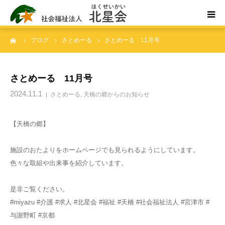
ーム
ブログ
さとめーる
さとめーる 11月号
ホーム
北星会について
さとめーる 11月号
2024.11.1
さとめーる
,
天橋の郷からのお知らせ
事業所案内・ご利用案内
【天橋の郷】
お問い合わせ
施設のおたよりをホームページでも見られるようにしています。
色々な取組や出来事を紹介しています。
是非ご覧ください。
#miyazu #介護 #求人 #北星会 #福祉 #天橋 #社会福祉法人 #宮津市 #
与謝野町 #京都