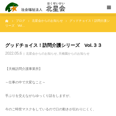
ーム
ブログ
北星会からのお知らせ
グッドチョイス！訪問介護シ
ホーム
リーズ Vol…
北星会について
グッドチョイス！訪問介護シリーズ Vol.３３
事業所案内・ご利用案内
2022.05.6
北星会からのお知らせ
,
天橋園からのお知らせ
お問い合わせ
【天橋訪問介護事業所】
～仕事の中で大変なこと～
手ぶりを交えながらゆっくり話をしますが、
今のご時世マスクをしているので口の動きが伝わりにくく、