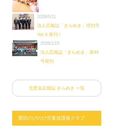
2026/5/11
法人広報誌「きらめき」増刊号
Vol.６発刊！
2026/1/19
法人広報誌「きらめき」第44
号発刊
北星会広報誌 きらめき 一覧
栗田のびのび児童放課後クラブ