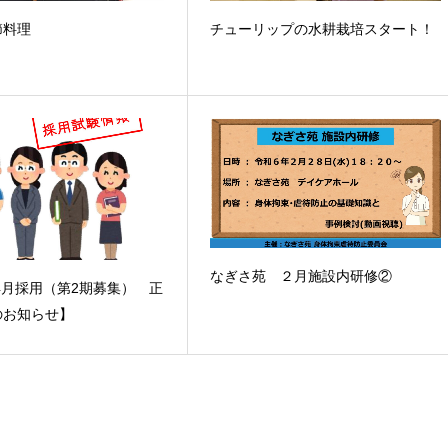
節料理
チューリップの水耕栽培スタート！
なぎさ苑 ２月施設内研修②
年4月採用（第2期募集） 正
のお知らせ】