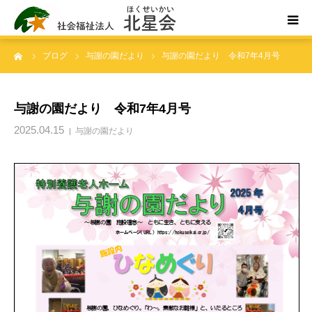
ーム
ブログ
与謝の園だより
与謝の園だより 令和7年4月号
ホーム
北星会について
与謝の園だより 令和7年4月号
2025.04.15
与謝の園だより
事業所案内・ご利用案内
お問い合わせ