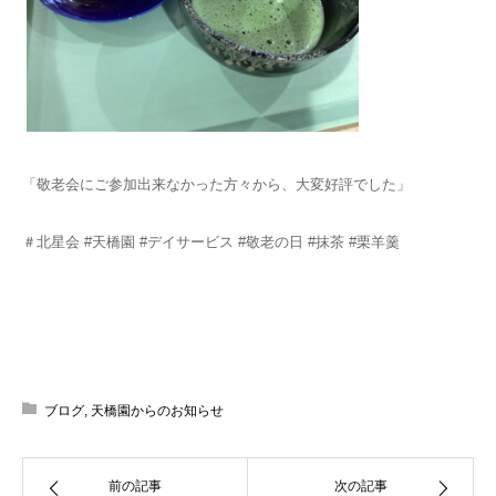
「敬老会にご参加出来なかった方々から、大変好評でした」
＃北星会 #天橋園 #デイサービス #敬老の日 #抹茶 #栗羊羹
ブログ
,
天橋園からのお知らせ
前の記事
次の記事