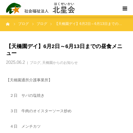
ーム
ブログ
ブログ
【天橋園デイ】6月2日～6月13日までの…
ホーム
北星会について
【天橋園デイ】6月2日～6月13日までの昼食メニ
ュー
事業所案内・ご利用案内
2025.06.2
ブログ
,
天橋園からのお知らせ
お問い合わせ
【天橋園通所介護事業所】
２日 サバの塩焼き
３日 牛肉のオイスターソース炒め
４日 メンチカツ