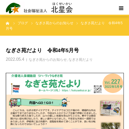
ーム
ブログ
なぎさ苑からのお知らせ
なぎさ苑だより 令和4年5
ホーム
月号
北星会について
なぎさ苑だより 令和4年5月号
事業所案内・ご利用案内
2022.05.4
なぎさ苑からのお知らせ
,
なぎさ苑だより
お問い合わせ