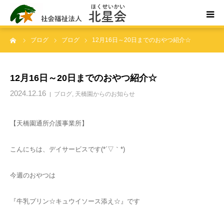
ーム
ブログ
ブログ
12月16日～20日までのおやつ紹介☆
ホーム
北星会について
12月16日～20日までのおやつ紹介☆
2024.12.16
ブログ
,
天橋園からのお知らせ
事業所案内・ご利用案内
【天橋園通所介護事業所】
お問い合わせ
こんにちは、デイサービスです(*´▽｀*)
今週のおやつは
『牛乳プリン☆キュウイソース添え☆』です