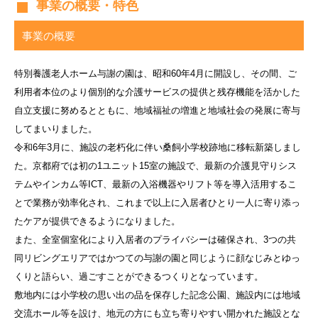
事業の概要・特色
事業の概要
特別養護老人ホーム与謝の園は、昭和60年4月に開設し、その間、ご
利用者本位のより個別的な介護サービスの提供と残存機能を活かした
自立支援に努めるとともに、地域福祉の増進と地域社会の発展に寄与
してまいりました。
令和6年3月に、施設の老朽化に伴い桑飼小学校跡地に移転新築しまし
た。京都府では初の1ユニット15室の施設で、最新の介護見守りシス
テムやインカム等ICT、最新の入浴機器やリフト等を導入活用するこ
とで業務が効率化され、これまで以上に入居者ひとり一人に寄り添っ
たケアが提供できるようになりました。
また、全室個室化により入居者のプライバシーは確保され、3つの共
同リビングエリアではかつての与謝の園と同じように顔なじみとゆっ
くりと語らい、過ごすことができるつくりとなっています。
敷地内には小学校の思い出の品を保存した記念公園、施設内には地域
交流ホール等を設け、地元の方にも立ち寄りやすい開かれた施設とな