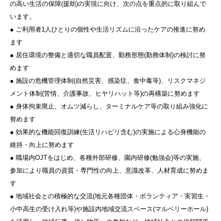
の高い生活の保障(援助)の実現に向け、次の点を重点的に取り組んで
います。
● ご利用者1人ひとりの個性や生活リズムに沿ったケアの推進に努め
ます
● 居住環境の整備と適切な職員配置、勤務形態(勤務体制)の検討に努
めます
● 施設の危機管理体制(自然災害、感染症、食中毒等)、リスクマネジ
メント体制(苦情、介護事故、ヒヤリハット等)の再構築に努めます
● 身体拘束廃止、オムツ減らし、ターミナルケア等の取り組み強化に
努めます
● 効果的な機能回復訓練(生活リハビリ含む)の実施による心身機能の
維持・向上に努めます
● 職場内OJTをはじめ、各種外部研修、園内研修(勉強会)等の実施、
参加により職員の資質・専門性の向上、意識改革、人材育成に努めま
す
● 地域社会との積極的な交流(地元各種団体・ボランティア・実習生・
小中高生の受け入れ等)や施設内地域交流スペース(マルベリーホール)